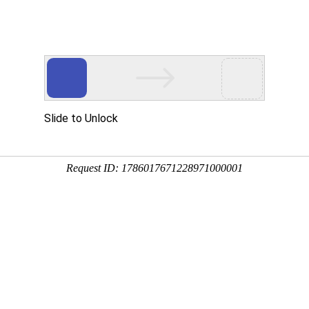
品牌包装设计/地中海饮用水
包装设计/美美啤酒
包装风格设计,产品构架梳理,产品线规划,包装设计
包装风格设计,产品构架梳理,产品线规划,包装设计
请留下你电话号码，我们的品牌顾问稍后回电：
品牌实效管理
VIP客户品牌分享会
品牌创建是循序渐进的过程，慢则快。
VIP客户品牌秘籍分享会，针对新经济体品牌企业形象发展，现状作出深