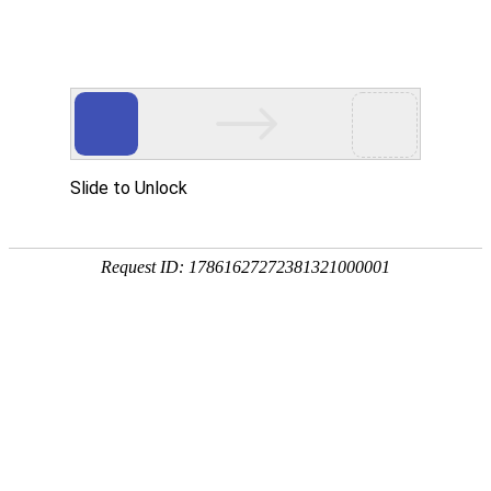
首页
服务与
办公导视设计/普惠
行业：电子科技
服务内容：导视系统设计,导示设计
普惠在中国有完善的硬件办公环境，在对
环境进行规划布点分析后，我们依据商业
及品牌特点，做了合理的规划和导视设
计，取得了成效。大楼导示设计，办公导
视都遵循实用易懂原则，每个导视系统设
计都应该从人体的视觉角度出发，考虑人
性化的设计。办公系统导视设计的系统风
格应定为简洁大气，显得正式庄重。本次
导视设计，极大地强化了公司的品牌形
象，简洁大方的设计风格非常符合IT行业的
特征。
返回案例页面