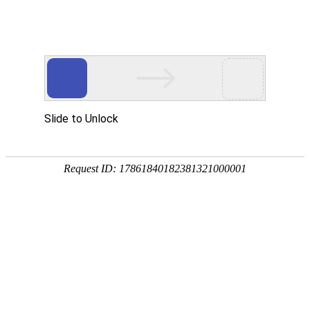
首页
服务与
品牌设计-导视设计/中石油
行业：能源材料
服务内容：品牌形象提升设计,宣传应用设计,导
视设计
中石油在世界50家大石油公司中排名第5
位。是实力雄厚的国家品牌，其环境导视
系统设计、品牌优化提升设计、宣传设计
等服务项目上体现了行业特点和企业实
力，我们深知其公司早已形成了丰厚的企
业文化积淀，培育了优秀的企业文化。
根
据这些文化特点及行业属性，为中国石油
量身打造了一套完整的导视系统。全新的
导视系统，为其塑造多元化企业的品牌形
象，加强品牌设计视觉识别记忆起到了重
大作用。