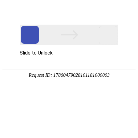
首页
服务与
形象提升设计/北京银行
行业：金融业
服务内容：形象优化,导视设计,视觉装饰
为了去除在用户心中“陈旧、过时”的固有印
象，让品牌调性与“现代化、国际化、服务
领先的商业银行”的品牌诉求更加吻合。在
设计过程中设计人员亲自与客户沟通，并
对现场实际遇到的问题与工程部实地对接
一一解决，并形成细化的SI设计规范，实现
效果得到好评。我们为其导视系统调整更
新后，整体形象得到了很大提升，真正做
到了品牌内涵与外延的统一。
返回案例页面