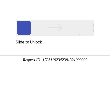
logo设计/中科院智能中心
VI设计-吉祥物IP/联合通商
VI视觉系统设计,活动物料设计
卡通吉祥物设计,VI设计,网站设计,MG动画视频,IP设计
请留下你电话号码，我们的品牌顾问稍后回电：
品牌实效管理
VIP客户品牌分享会
品牌创建是循序渐进的过程，慢则快。
VIP客户品牌秘籍分享会，针对新经济体品牌企业形象发展，现状作出深