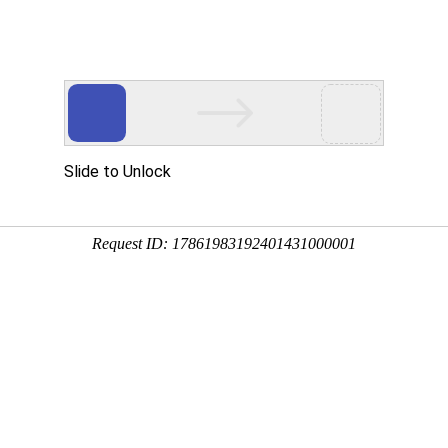
VI设计-品牌提升/中电环城
VI设计-LOGO设计/天元集思
VI设计,品牌设计,网站设计
VI设计,宣传应用设计,年服
请留下你电话号码，我们的品牌顾问稍后回电：
品牌实效管理
VIP客户品牌分享会
品牌创建是循序渐进的过程，慢则快。
VIP客户品牌秘籍分享会，针对新经济体品牌企业形象发展，现状作出深