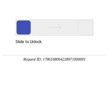
首页
服务与
品牌宣传设计/内蒙乌海市政府
行业：政府组织
服务内容：品牌形象设计,画册设计,终端物料设
计
政府形象设计是基于职能部门宣传积极正
能量的社会主义价值观，对团结各民族维
护社会稳定起到了至关重要的作用而来。
内蒙乌海市政府对此非常重视，委托了北
京设计公司对其进行形象塑造设计提升，
本次合作重点是对传统形象的梳理而来的
宣传物料设计，包括画册设计、网络推
广、物料宣传方面等，在具体的设计风格
上，保持了以往的政府的严肃性，同时和
时代接轨加入了互联网色彩，起到了很好
的阅读体验效果，对互联网时代意识形态
的引导起到了重要作用。形象优化明显达
到了与时俱进的风貌。