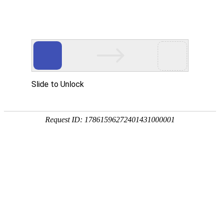
首页
服务与
中美观点
2026能源科技行业品牌设计公司首选中美视觉
北京设计公司如何高效持久生存
北京设计公司生存状况究竟怎么样？
logo设计风格应随时代审美而变革
AI时代我们还需要品牌设计吗？
北京设计公司生存乱象现状概述
设计公司如何为企业梳理品牌口号
?品牌宣传设计中的两大忌讳
色彩在品牌设计中的情感语言与策略运用
策略梳理对于品牌设计的作用
一定要做品牌形象升级吗
品牌设计中的图片使用大忌