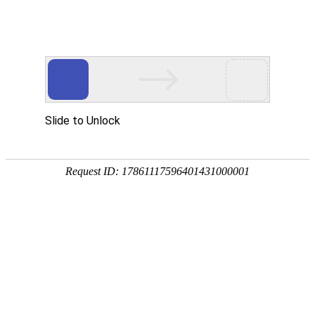
首页
服务与
中美观点
北京设计公司如何高效持久生存
北京设计公司生存状况究竟怎么样？
logo设计风格应随时代审美而变革
AI时代我们还需要品牌设计吗？
北京设计公司生存乱象现状概述
设计公司如何为企业梳理品牌口号
?品牌宣传设计中的两大忌讳
色彩在品牌设计中的情感语言与策略运用
策略梳理对于品牌设计的作用
一定要做品牌形象升级吗
品牌设计中的图片使用大忌
吉祥物设计与IP设计差异