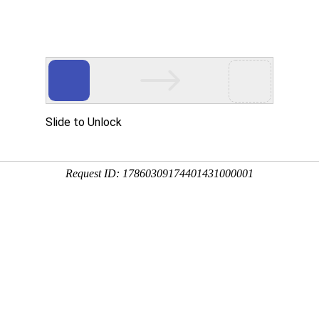
2018品牌设计的国际流行趋势
在谈品牌设计的流行趋势前，我们先了解什么是品牌
而来的。品牌像是与用户传达企业品牌信息的传递员，
展，引导企业品牌走向正确的道路。
当今社会给我最大的感触就是一个字，快！生活快节
品牌在设计中要与当前时代接轨，适应时代的步伐，品
度。这样才能迅速抓住人们的眼球，对品牌产生不可抗