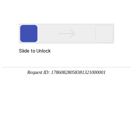
首页
服务与
中美观点
2026能源科技行业品牌设计公司首选中美视觉
北京设计公司如何高效持久生存
北京设计公司生存状况究竟怎么样？
logo设计风格应随时代审美而变革
AI时代我们还需要品牌设计吗？
北京设计公司生存乱象现状概述
设计公司如何为企业梳理品牌口号
?品牌宣传设计中的两大忌讳
色彩在品牌设计中的情感语言与策略运用
策略梳理对于品牌设计的作用
一定要做品牌形象升级吗
品牌设计中的图片使用大忌