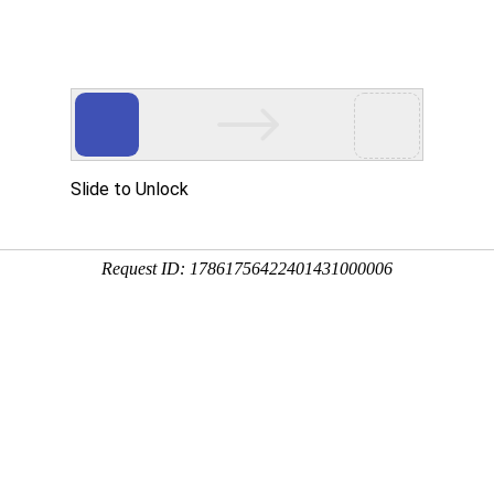
vi设计公司应致力成为塑造品牌形象的有力武器
vi设计公司是社会物质文化水平发展到一定阶段的
计划经济年代，是不需要做任何的品牌设计，因为任何
济的发展，人们越来越注重生活的品味，竞争日益激烈
北京设计公司的地位可想而知，其服务水准也在提高，
求的同时，也促进了自身的不断发展。
往往我们看到的vi设计公司分为三六九等，但不外乎
低端设计公司，因其价格低廉，吸引了一部分小企业的
入去包装自己，无奈之下，只能选择低端设计公司暂且
登大雅之堂，设计的作品仅局限于成立之初的小企业使
了自身的发展，设计公司应不断致力于成为高端设计公
那么何谓品牌类的vi设计公司呢？就是相对于低端设