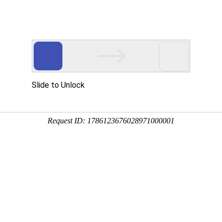
优秀的品牌画册设计是如何诞生?
品牌画册设计是市场营销活动及社会集团公关交往中
地阐述企业的精神风貌以及文化内涵，能清楚地展示企
动中扮演着极其重要不可或缺的作用。
作为一名设计师，我们来分析一下优秀的画册设计应
第一、它应该能真实准确地传达企业及产品的服务信
第二、它应该对企业和产品进行详细真实的描述，让