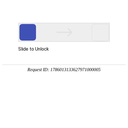
首页
服务与
中美观点
2026能源科技行业品牌设计公司首选中美视觉
北京设计公司如何高效持久生存
北京设计公司生存状况究竟怎么样？
logo设计风格应随时代审美而变革
AI时代我们还需要品牌设计吗？
北京设计公司生存乱象现状概述
设计公司如何为企业梳理品牌口号
?品牌宣传设计中的两大忌讳
色彩在品牌设计中的情感语言与策略运用
策略梳理对于品牌设计的作用
一定要做品牌形象升级吗
品牌设计中的图片使用大忌