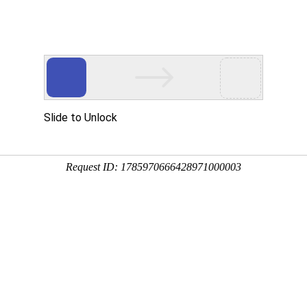
北京顶级品牌设计公司专业标志设计的特征
作为视觉图形语言的标志符号，与文字语言及其他视
用性的艺术符号，具有实用性，而不像纯视觉绘画那样
认知的公认性，因此，其图形符号的设计要考虑设计众
艺术，因此，在设计时其形的简练、单纯特别重要。再
此，其符号语言的识别、联想，象征要准确。一般来说
第一， 品牌设计公司标志设计的识别性。识别是标
本质特征，达到强化区别与归属的目的。因此，标志的