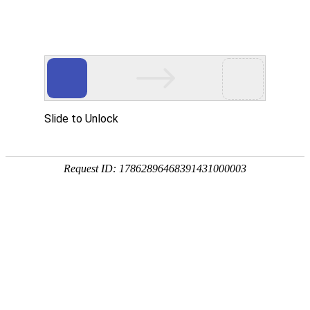
首页
服务与
中美观点
2026能源科技行业品牌设计公司首选中美视觉
北京设计公司如何高效持久生存
北京设计公司生存状况究竟怎么样？
logo设计风格应随时代审美而变革
AI时代我们还需要品牌设计吗？
北京设计公司生存乱象现状概述
设计公司如何为企业梳理品牌口号
?品牌宣传设计中的两大忌讳
色彩在品牌设计中的情感语言与策略运用
策略梳理对于品牌设计的作用
一定要做品牌形象升级吗
品牌设计中的图片使用大忌