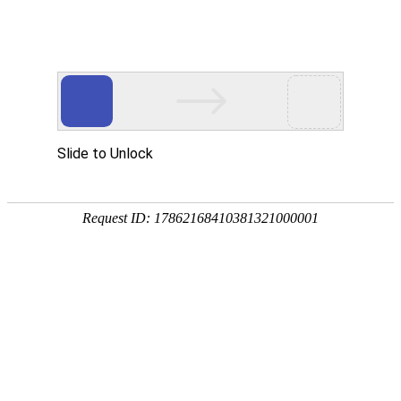
首页
服务与
中美观点
北京设计公司如何高效持久生存
北京设计公司生存状况究竟怎么样？
logo设计风格应随时代审美而变革
AI时代我们还需要品牌设计吗？
北京设计公司生存乱象现状概述
设计公司如何为企业梳理品牌口号
?品牌宣传设计中的两大忌讳
色彩在品牌设计中的情感语言与策略运用
策略梳理对于品牌设计的作用
一定要做品牌形象升级吗
品牌设计中的图片使用大忌
吉祥物设计与IP设计差异