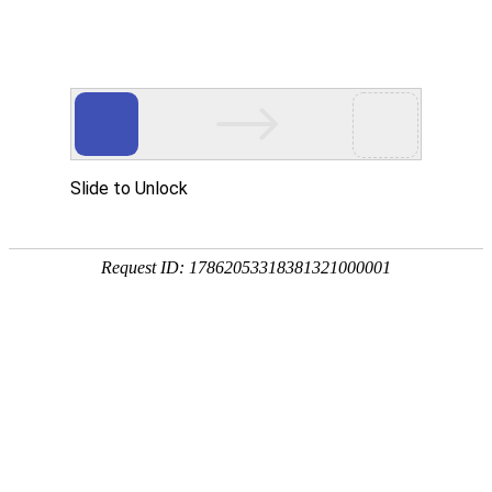
首页
服务与
中美观点
北京设计公司如何高效持久生存
北京设计公司生存状况究竟怎么样？
logo设计风格应随时代审美而变革
AI时代我们还需要品牌设计吗？
北京设计公司生存乱象现状概述
设计公司如何为企业梳理品牌口号
?品牌宣传设计中的两大忌讳
色彩在品牌设计中的情感语言与策略运用
策略梳理对于品牌设计的作用
一定要做品牌形象升级吗
品牌设计中的图片使用大忌
吉祥物设计与IP设计差异