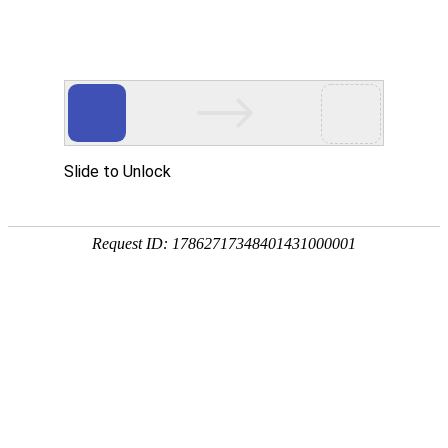
首页
服务与
中美观点
北京设计公司如何高效持久生存
北京设计公司生存状况究竟怎么样？
logo设计风格应随时代审美而变革
AI时代我们还需要品牌设计吗？
北京设计公司生存乱象现状概述
设计公司如何为企业梳理品牌口号
?品牌宣传设计中的两大忌讳
色彩在品牌设计中的情感语言与策略运用
策略梳理对于品牌设计的作用
一定要做品牌形象升级吗
品牌设计中的图片使用大忌
吉祥物设计与IP设计差异