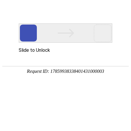
首页
服务与
中美观点
北京设计公司如何高效持久生存
北京设计公司生存状况究竟怎么样？
logo设计风格应随时代审美而变革
AI时代我们还需要品牌设计吗？
北京设计公司生存乱象现状概述
设计公司如何为企业梳理品牌口号
?品牌宣传设计中的两大忌讳
色彩在品牌设计中的情感语言与策略运用
策略梳理对于品牌设计的作用
一定要做品牌形象升级吗
品牌设计中的图片使用大忌
吉祥物设计与IP设计差异