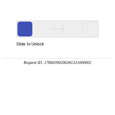
首页
服务与
中美新闻
中美视觉受邀参加央视科教中国设计20年访谈
品牌设计,VI设计新书《怎么做品牌设计》火热发行
深入开展融创集团天拖项目导视设计及VI设计合作
北京设计公司的品牌设计之手展示BIAD历史积淀
中美视觉设计的80娃娃吉祥物“火了”
爱新觉罗.毓骏先生挥毫书写中美视觉
国家乒乓球队向中美视觉北京设计公司赠送签名球拍
水子和美术教育家钱昭武先生在一起
北京中美视觉设计公司组织去长城脚下度周末
北京设计公司中美视觉为IBM品牌文化培训